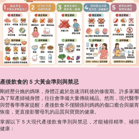
產後飲食的 5 大黃金準則與禁忌
剛經歷分娩的媽咪，身體正處於急速消耗後的修復期。許多家屬
為了幫產婦補身體，往往會準備大量傳統補品。然而，現代醫學
與營養學專家提醒：產後飲食不僅關係到媽媽的傷口癒合與腸胃
恢復，更直接影響母乳的品質與寶寶的健康。
掌握以下 5 大現代產後飲食準則與禁忌，才能補得精準、補得
健康：