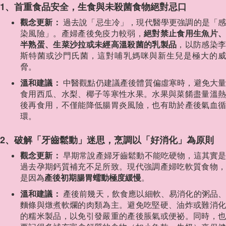
1、首重食品安全，生食與未殺菌食物絕對忌口
觀念更新：
過去說「忌生冷」，現代醫學更強調的是「
染風險」。產婦產後免疫力較弱，
絕對禁止食用生魚片、
半熟蛋、生菜沙拉或未經高溫殺菌的乳製品
，以防感染
斯特菌或沙門氏菌，這對哺乳媽咪與新生兒是極大的威
脅。
溫和建議：
中醫觀點仍建議產後體質偏虛寒時，避免大
食用西瓜、水梨、椰子等寒性水果。水果與菜餚盡量溫熱
後再食用，不僅能降低腸胃炎風險，也有助於產後氣血循
環。
2、破解「牙齒鬆動」迷思，烹調以「好消化」為原則
觀念更新：
早期常說產婦牙齒鬆動不能吃硬物，這其實
過去孕期鈣質補充不足所致。現代強調產婦吃軟質食物，
是因為
產後初期腸胃蠕動極度緩慢
。
溫和建議：
產後前幾天，飲食應以細軟、易消化的粥品
麵條與燉煮軟爛的肉類為主。避免吃堅硬、油炸或難消化
的糯米製品，以免引發嚴重的產後脹氣或便祕。同時，也