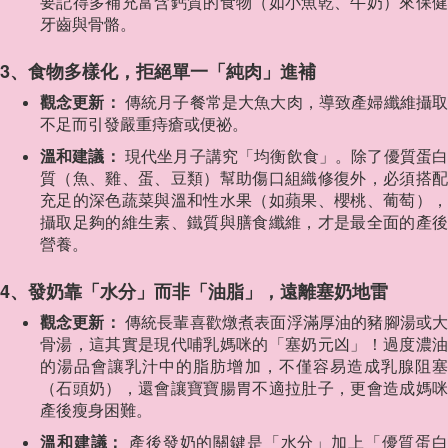
要記得多補充富含鈣質的食物（如小魚乾、牛奶）來保健
牙齒與骨骼。
3、食物多樣化，拒絕單一「純肉」進補
觀念更新：
傳統月子餐常是大魚大肉，導致產婦纖維攝
不足而引發嚴重痔瘡或便祕。
溫和建議：
現代坐月子講究「均衡飲食」。除了優質蛋
質（魚、雞、蛋、豆類）幫助傷口組織修復外，必須搭配
充足的深色蔬菜與溫和性水果（如蘋果、櫻桃、葡萄），
攝取足夠的維生素、鐵質與膳食纖維，才是最全面的產後
營養。
4、發奶靠「水分」而非「油脂」，遠離塞奶地雷
觀念更新：
傳統長輩喜歡燉煮表面浮滿厚油的豬腳湯或
骨湯，這其實是現代哺乳媽咪的「塞奶元凶」！過度濃油
的湯品會讓乳汁中的脂肪增加，不僅容易造成乳腺阻塞
（石頭奶），還會讓寶寶腸胃不適拉肚子，更會造成媽咪
產後瘦身困難。
溫和建議：
產後發奶的關鍵是「水分」加上「優質蛋