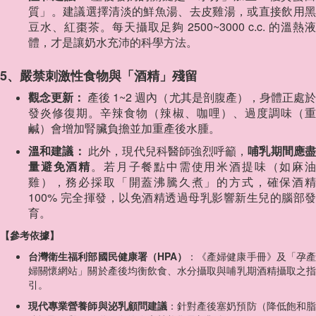
質」。建議選擇清淡的鮮魚湯、去皮雞湯，或直接飲用黑
豆水、紅棗茶。每天攝取足夠 2500~3000 c.c. 的溫熱液
體，才是讓奶水充沛的科學方法。
5、嚴禁刺激性食物與「酒精」殘留
觀念更新：
產後 1~2 週內（尤其是剖腹產），身體正處
發炎修復期。辛辣食物（辣椒、咖哩）、過度調味（重
鹹）會增加腎臟負擔並加重產後水腫。
溫和建議：
此外，現代兒科醫師強烈呼籲，
哺乳期間應
量避免酒精
。若月子餐點中需使用米酒提味（如麻
雞），務必採取「開蓋沸騰久煮」的方式，確保酒精
100% 完全揮發，以免酒精透過母乳影響新生兒的腦部發
育。
【參考依據】
台灣衛生福利部國民健康署（HPA）
：《產婦健康手冊》及「孕
婦關懷網站」關於產後均衡飲食、水分攝取與哺乳期酒精攝取之指
引。
現代專業營養師與泌乳顧問建議
：針對產後塞奶預防（降低飽和脂