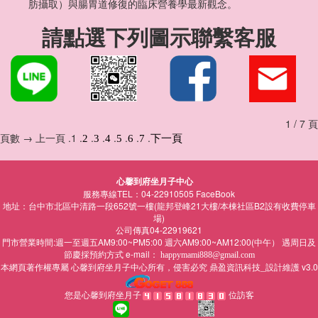
肪攝取）與腸胃道修復的臨床營養學最新觀念。
請點選下列圖示聯繫客服
1 / 7 頁
頁數 → 上一頁 .1 .
.
.
.
.
.
.
2
3
4
5
6
7
下一頁
心馨到府坐月子中心
服務專線TEL：04-22910505
FaceBook
地址：台中市北區中清路一段652號一樓(龍邦登峰21大樓/本棟社區B2設有收費停車
場)
公司傳真04-22919621
門市營業時間:週一至週五AM9:00~PM5:00 週六AM9:00~AM12:00(中午） 遇周日及
節慶採預約方式 e-mail：
happymami888@gmail.com
本網頁著作權專屬
所有，侵害必究
鼎盈資訊科技_設計維護 v3.0
心馨到府坐月子中心
您是心馨到府坐月子
位訪客