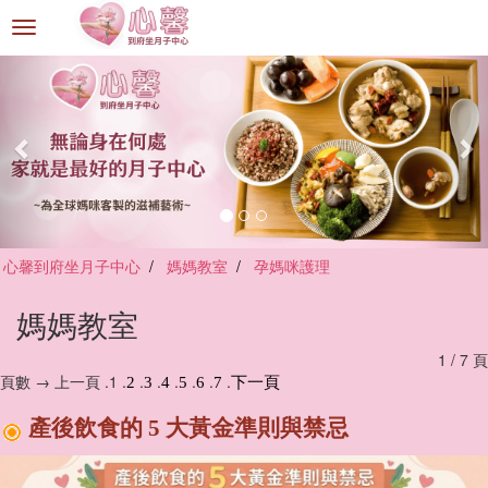
選
單
切
換
心馨到府坐月子中心
媽媽教室
孕媽咪護理
媽媽教室
1 / 7 頁
頁數 → 上一頁 .1 .
.
.
.
.
.
.
2
3
4
5
6
7
下一頁
產後飲食的 5 大黃金準則與禁忌